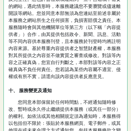
的網站，遇此情形時，本服務建議您不要瀏覽或儘速離
開該等網站。您並同意本部無須為您連結至前述非屬於
本服務之網站所生之任何損害，負損害賠償之責任。本
服務隨時會與其他機關單位等第三方（以下稱「內容提
供者」）合作，由其提供包括政令、新聞、訊息、活動
等不同內容供本服務刊登，且本服務於刊登時均將註明
內容來源。基於尊重內容提供者之智慧財產權，本服務
對其所提供之內容並不做實質之審查或修改。對該等內
容之正確真偽，您宜自行判斷之，本部對該等內容之正
確真偽不負任何責任。您若認為某些內容屬不適宜、侵
權或有所不實，請逕向該內容提供者反應意見。
十、 服務變更及通知
您同意本部保留於任何時間點，不經通知隨時修
改、暫時或永久停止繼續提供本服務（或其任一部分）
的權利。如依法或其他相關規定須為通知時，本服務得
以包括但不限於：張貼於本服務網頁、電子郵件，或其
他現在或未來合理之方式通知您，包括本服務條款之變