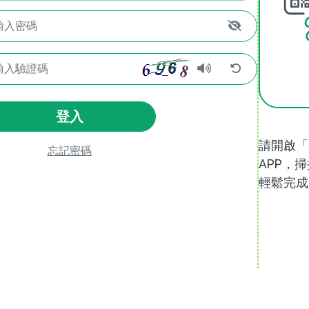
登入
請開啟「
忘記密碼
APP，掃
輕鬆完成