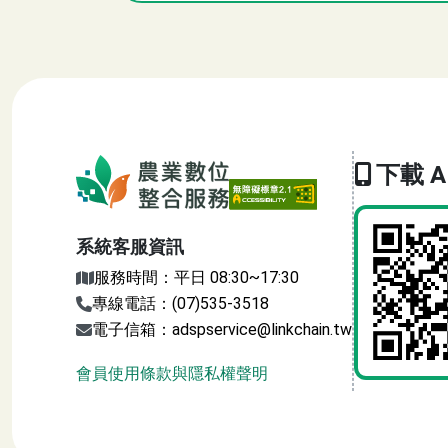
:::
農業數位整合
下載 A
系統客服資訊
服務時間：平日 08:30~17:30
專線電話：(07)535-3518
電子信箱：adspservice@linkchain.tw
會員使用條款與隱私權聲明