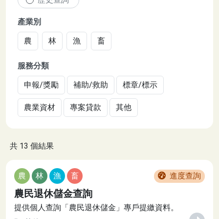
產業別
農
林
漁
畜
服務分類
申報/獎勵
補助/救助
標章/標示
農業資材
專案貸款
其他
共 13 個結果
農
林
漁
畜
進度查詢
農民退休儲金查詢
提供個人查詢「農民退休儲金」專戶提繳資料。